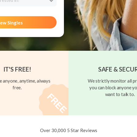
rested in?
ew Singles
IT'S FREE!
SAFE & SECU
 anyone, anytime, always
We strictly monitor all pr
free.
you can block anyone yo
want to talk to.
Over 30,000 5 Star Reviews