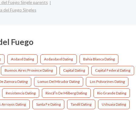
a del Fuego Single parents
ra del Fuego Singles
 del Fuego
g
Asdasd Dating
Asdasdasd Dating
Bahia Blanca Dating
Buenos Aires Province Dating
Capital Dating
Capital Federal Dating
e Zamora Dating
Lomas Del Mirador Dating
Los Polvorines Dating
Resistencia Dating
Rincã³n De Milberg Dating
Rio Grande Dating
s Arroyos Dating
Santa Fe Dating
Tandil Dating
Ushuaia Dating