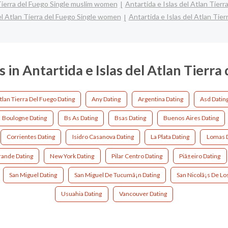
 Tierra del Fuego Single muslim women
Antartida e Islas del Atlan Tierr
el Atlan Tierra del Fuego Single women
Antartida e Islas del Atlan Tier
s in Antartida e Islas del Atlan Tierra
Atlan Tierra Del Fuego Dating
Any Dating
Argentina Dating
Asd Datin
Boulogne Dating
Bs As Dating
Bsas Dating
Buenos Aires Dating
Corrientes Dating
Isidro Casanova Dating
La Plata Dating
Lomas D
ande Dating
New York Dating
Pilar Centro Dating
Piã±eiro Dating
San Miguel Dating
San Miguel De Tucumã¡n Dating
San Nicolã¡s De Lo
Usuahia Dating
Vancouver Dating