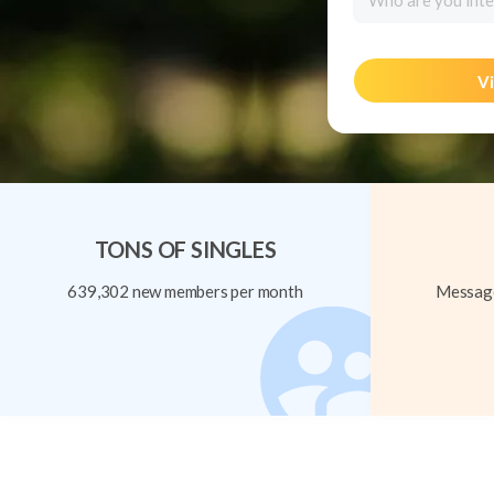
Who are you inte
Vi
TONS OF SINGLES
639,302 new members per month
Message